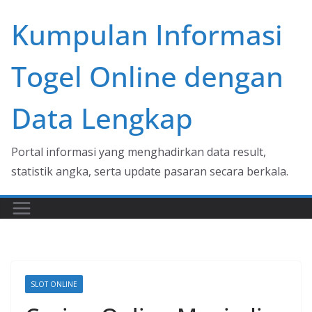
Skip
Kumpulan Informasi
to
content
Togel Online dengan
Data Lengkap
Portal informasi yang menghadirkan data result,
statistik angka, serta update pasaran secara berkala.
SLOT ONLINE